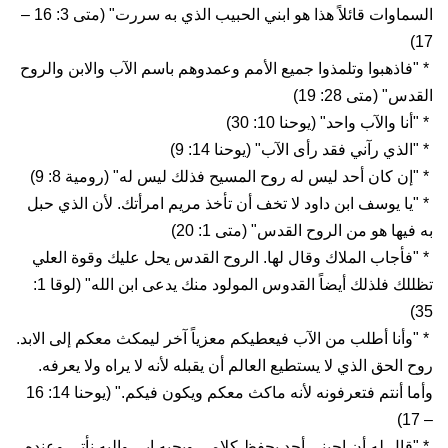
السماوات قائلاً هذا هو ابني الحبيب الذي به سررت" (متى 3: 16 –
17)
* "فاذهبوا وتلمذوا جميع الأمم وعمدوهم باسم الآب والابن والروح
القدس" (متى 28: 19)
* "أنا والآب واحد" (يوحنا 10: 30)
* "الذي رآني فقد رأى الآب" (يوحنا 14: 9)
* "إن كان أحد ليس له روح المسيح فذلك ليس له" (رومية 8: 9)
* "يا يوسف ابن داود لا تخف أن تأخذ مريم امرأتك. لأن الذي حبل
به فيها هو من الروح القدس" (متى 1: 20)
* "فأجاب الملاك وقال لها. الروح القدس يحل عليك وقوة العلي
تظللك فلذلك أيضاً القدوس المولود منك يدعى ابن الله" (لوقا 1:
35)
* "وأنا أطلب من الآب فيعطيكم معزياً آخر ليمكث معكم إلى الابد.
روح الحق الذي لا يستطيع العالم أن يقبله لأنه لا يراه ولا يعرفه.
وأما أنتم فتعرفونه لأنه ماكث معكم ويكون فيكم." (يوحنا 14: 16
– 17)
* "قال له أن احبني أحد يحفظ كلامي ويحبه ابي وإليه نأتي وعنده