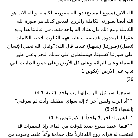
الله الابن (يسوع المسيح) هو الله بصورته الكاملة. والله الاب هو
الله أيضاً بصورته الكاملة والروح القدس كذلك هو صورة الله
الكاملة ومع ذلك فإن هناك إله واحد فقط. في عالمنا هذا ومع
عقولنا المحدودة قد يصعب علينا فهم الثالوث. لاحظ الكلمات:
(نعمل) (صورتنا) (شبهنا) عندما قال الله: "وقال الله نعمل الإنسان
على صورتنا كشبهنا، فيتسلطون على سمك البحر وعلى طير
السماء وعلى البهائم وعلى كل الأرض وعلى جميع الدبابات التي
تدب على الأرض" (تكوين 1:
26)
"اسمع يا اسرائيل. الرب إلهنا رب واحد" (تثنية 6: 4)
* "أنا الرب وليس آخر. لا إله سواي. نطقتك وأنت لم تعرفني"
(أشعياء 45: 5)
* "ليس إله آخر إلا واحداً" (1كورنثوس 8: 4)
* "فلما اعتمد يسوع صعد للوقت من الماء. وإذ السموات قد
انفتحت له فرأى روح الله نازلاً مثل حمامة وآتياً عليه. وصوت من