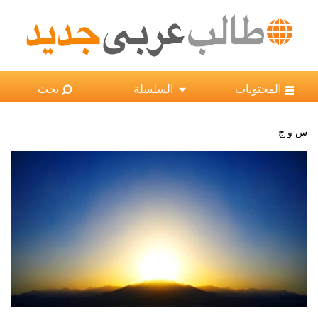
×
المحتويات
السلسلة
بحث
س و ج